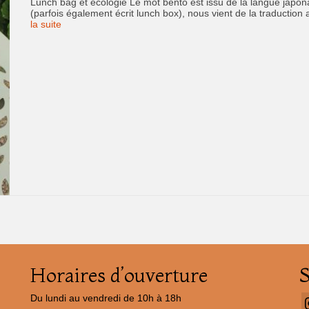
Lunch bag et écologie Le mot bento est issu de la langue japona
(parfois également écrit lunch box), nous vient de la traductio
la suite
Horaires d’ouverture
Du lundi au vendredi de 10h à 18h