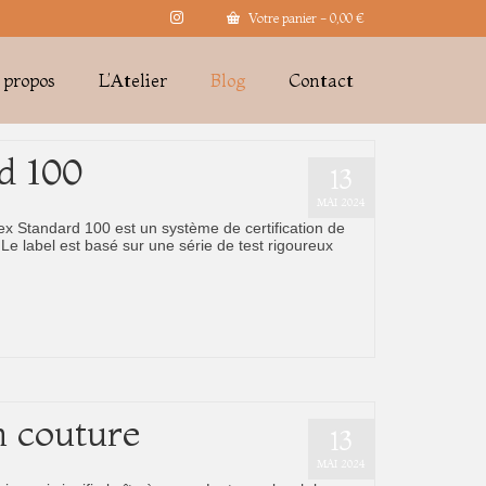
Votre panier
-
0,00
€
 propos
L’Atelier
Blog
Contact
d 100
13
MAI 2024
ex Standard 100 est un système de certification de
. Le label est basé sur une série de test rigoureux
n couture
13
MAI 2024