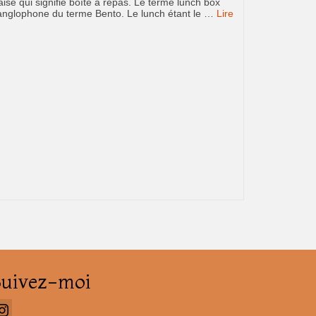
ise qui signifie boîte à repas. Le terme lunch box
n anglophone du terme Bento. Le lunch étant le …
Lire
Suivez-moi