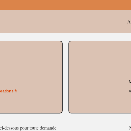
A
s
M
eations.fr
V
t ci-dessous pour toute demande
M